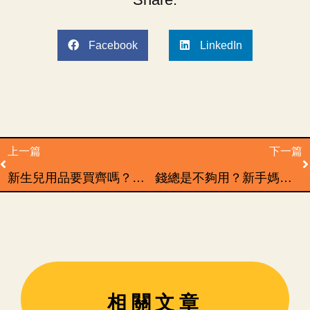
Facebook
LinkedIn
Prev
N
上一篇
下一篇
新生兒用品要買齊嗎？哪些能等等買？新手媽媽預算思考3關鍵
錢總是不夠用？新手媽媽常見的3個財務漏洞，你中了幾個？
相關文章