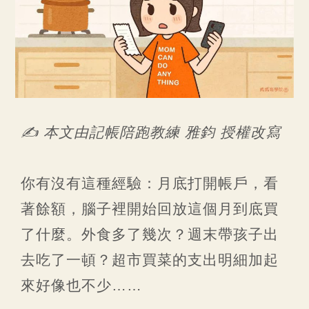
✍️ 本文由記帳陪跑教練 雅鈞 授權改寫
你有沒有這種經驗：月底打開帳戶，看
著餘額，腦子裡開始回放這個月到底買
了什麼。外食多了幾次？週末帶孩子出
去吃了一頓？超市買菜的支出明細加起
來好像也不少……