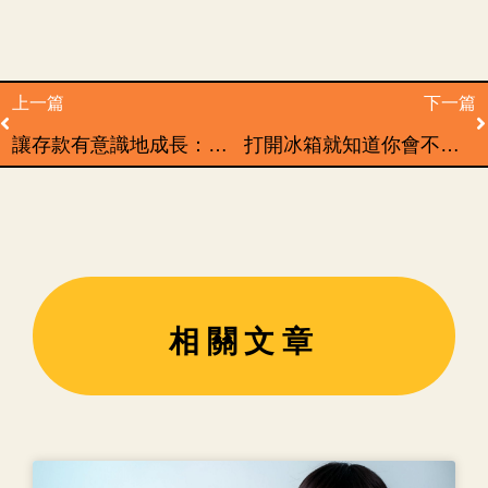
Prev
N
上一篇
下一篇
讓存款有意識地成長：緊急預備金的重要性
打開冰箱就知道你會不會理財？把冰箱變財庫的 3 個關鍵習慣
相關文章