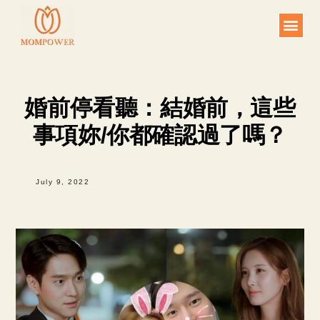
Skip
to
content
婚前停看聽：結婚前，這些
事項妳/你都確認過了嗎？
July 9, 2022