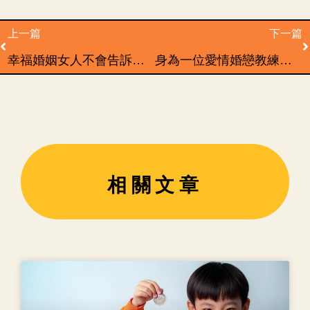
Prev
N
上一篇
下一篇
幸福婚姻女人不會告訴你的事情
身為一位愛情婚戀教練，是否遇過自己無法處理的家庭問題？
相關文章