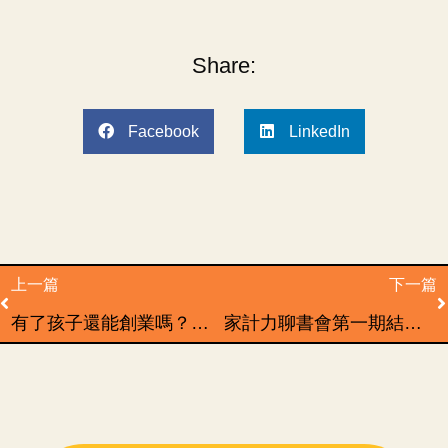
Share:
Facebook
LinkedIn
Prev
N
上一篇
下一篇
有了孩子還能創業嗎？放緩腳步但不放棄夢想的三個智慧
家計力聊書會第一期結束後，我們改掉了哪些事？