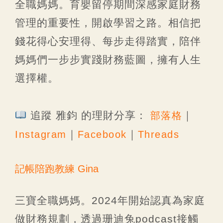
全職媽媽。育嬰留停期間深感家庭財務
管理的重要性，開啟學習之路。相信把
錢花得心安理得、每步走得踏實，陪伴
媽媽們一步步實踐財務藍圖，擁有人生
選擇權。
追蹤 雅鈞 的理財分享：
｜
部落格
｜
｜
Instagram
Facebook
Threads
記帳陪跑教練 Gina
三寶全職媽媽。2024年開始認真為家庭
做財務規劃，透過珊迪兔podcast接觸